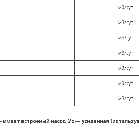
м3/сут
м3/сут
м3/сут
м3/сут
м3/сут
м3/сут
м3/сут
 имеет встроеный насос, Ус — усиленная (использ