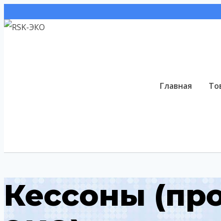
Перейти
к
содержимому
Главная
То
Кессоны (пр