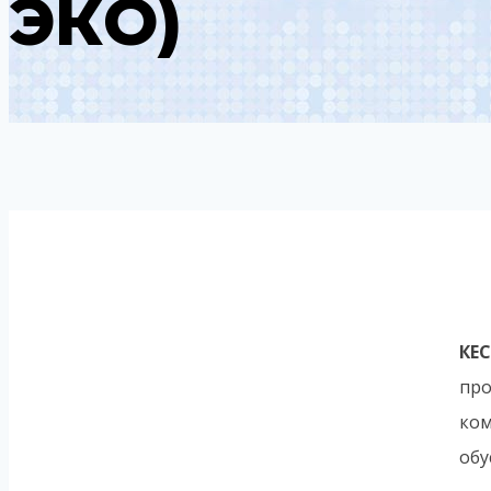
ЭКО)
КЕ
про
ком
обу