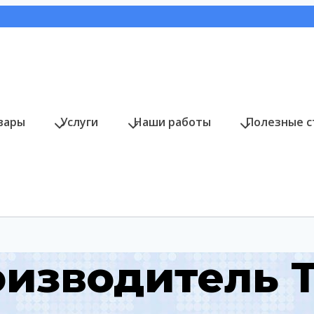
вары
Услуги
Наши работы
Полезные с
оизводитель