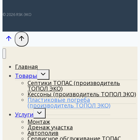
© 2026 RSK-ЭКО
Главная
Toggle
Товары
child
Септики ТОПАС (производитель
menu
ТОПОЛ ЭКО)
Кессоны (производитель ТОПОЛ ЭКО)
Пластиковые погреба
(производитель ТОПОЛ ЭКО)
Toggle
Услуги
child
Монтаж
menu
Дренаж участка
Автополив
Сервисное обслуживание ТОПАС