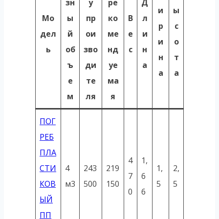
зн
у
ре
Д
и
ы
Мо
ы
пр
ко
В
л
р
с
дел
й
ои
ме
е
и
и
о
ь
об
зво
нд
с
н
н
т
ъ
ди
уе
а
а
а
е
те
ма
м
ля
я
ПОГ
РЕБ
ПЛА
4
1,
СТИ
4
243
219
1,
2,
7
6
КОВ
м3
500
150
5
5
0
6
ЫЙ
ПП