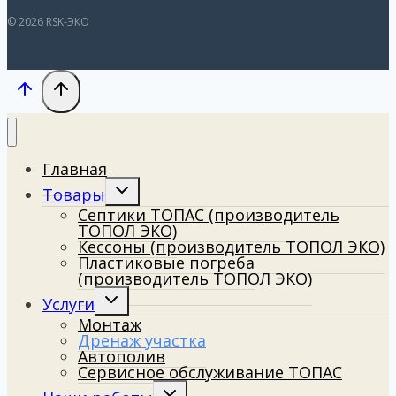
© 2026 RSK-ЭКО
Главная
Toggle
Товары
child
Септики ТОПАС (производитель
menu
ТОПОЛ ЭКО)
Кессоны (производитель ТОПОЛ ЭКО)
Пластиковые погреба
(производитель ТОПОЛ ЭКО)
Toggle
Услуги
child
Монтаж
menu
Дренаж участка
Автополив
Сервисное обслуживание ТОПАС
Toggle