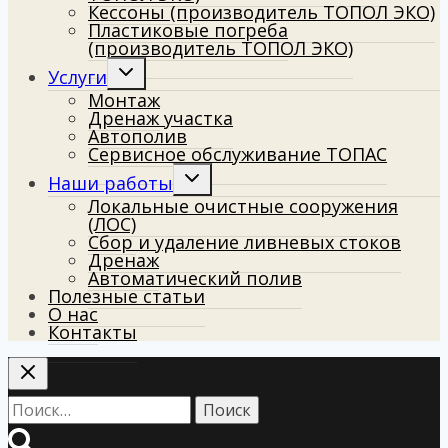
Кессоны (производитель ТОПОЛ ЭКО)
Пластиковые погреба
(производитель ТОПОЛ ЭКО)
Toggle
Услуги
child
Монтаж
menu
Дренаж участка
Автополив
Сервисное обслуживание ТОПАС
Toggle
Наши работы
child
Локальные очистные сооружения
menu
(ЛОС)
Сбор и удаление ливневых стоков
Дренаж
Автоматический полив
Полезные статьи
О нас
Контакты
Найти: