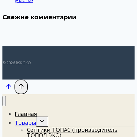
участке
Свежие комментарии
© 2026 RSK-ЭКО
Главная
Toggle
Товары
child
Септики ТОПАС (производитель
menu
ТОПОЛ ЭКО)