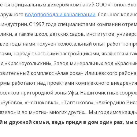
яется официальным дилером компаний ООО «Топол-Эко»
наружного
водопровода и канализации
, большое колич
индустрии. С 1997 года специалистами компании отре
ики, а также школ, детских садов, институтов, универ
дшие годы нами получен колоссальный опыт работ по п
ами, наряду с частными застройщиками, являются и та
од «Красноусольский», Завод минеральных вод «Красны
вительный комплекс «Алая роза» Илишевского района Р
ирмы работают над проектами комплексного внедрения
оселков пригородной зоны Уфы. Наши очистные сооруж
 «Зубово», «Чесноковка», «Таптыково», «Акбердино Вил
нязево» и во многих- многих других… Мы гордимся каж
 и дружной семьи, ведь придя в дом один раз, мы 