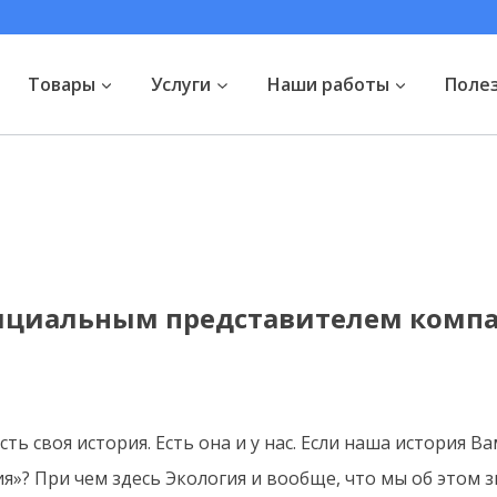
Товары
Услуги
Наши работы
Поле
фициальным представителем комп
ь своя история. Есть она и у нас. Если наша история В
я»? При чем здесь Экология и вообще, что мы об этом 