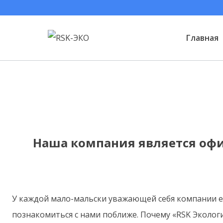
Перейти
к
Главная
содержимому
Наша компания является о
У каждой мало-мальски уважающей себя компании ест
познакомиться с нами поближе. Почему «RSK Экологи