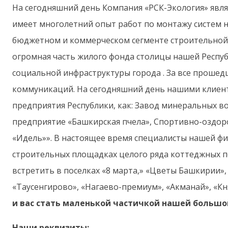
На сегодняшний день Компания «РСК-Экология» явл
имеет многолетний опыт работ по монтажу систем 
бюджетном и коммерческом сегменте строительной 
огромная часть жилого фонда столицы нашей Республ
социальной инфраструктуры города . За все проше
коммуникаций. На сегодняшний день нашими клиент
предприятия Республики, как: Завод минеральных в
предприятие «Башкирская пчела», Спортивно-оздоро
«Идель»». В настоящее время специалисты нашей ф
строительных площадках целого ряда коттеджных п
встретить в поселках «8 марта,» «Цветы Башкирии»,
«Таусенгирово», «Нагаево-премиум», «Акманай», «К
и вас стать маленькой частичкой нашей большой
Наши реквизиты: