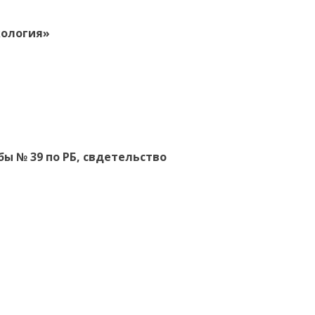
кология»
 № 39 по РБ, свдетельство