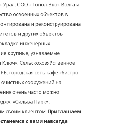
 Урал, ООО «Топол-Эко» Волга и
ество освоенных объектов в
монтирована и реконструирована
ситетов и других объектов
рокладке инженерных
кие крупные, узнаваемые
й Ключ», Сельскохозяйственное
Б, городская сеть кафе «бистро
 очистных сооружений на
ения очень часто можно
адж», «Сильва Парк»,
дым своим клиентом!
Приглашаем
останемся с вами навсегда