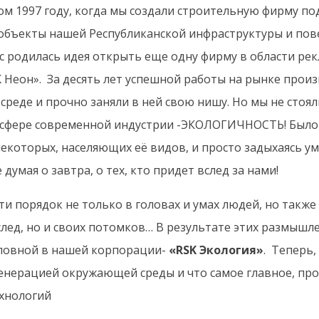
ом 1997 году, когда мы создали строительную фирму п
бъекты нашей Республиканской инфраструктуры и повер
 родилась идея открыть еще одну фирму в области рекл
K Неон».
За десять лет успешной работы на рынке прои
реде и прочно заняли в ней свою нишу. Но мы не стояли
й сфере современной индустрии -ЭКОЛОГИЧНОСТЬ! Было
 некоторых, населяющих её видов, и просто задыхаясь у
думая о завтра, о тех, кто придет вслед за нами!
и порядок не только в головах и умах людей, но также 
 след, но и своих потомков… В результате этих размы
оловной в нашей корпорации-
«RSK Экология»
.
Теперь, 
генерацией окружающей среды и что самое главное, пр
хнологий