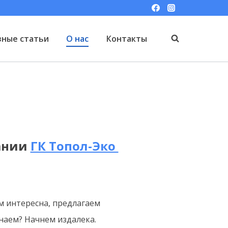
зные статьи
О нас
Контакты
ании
ГК Топол-Эко
ам интересна, предлагаем
знаем? Начнем издалека.